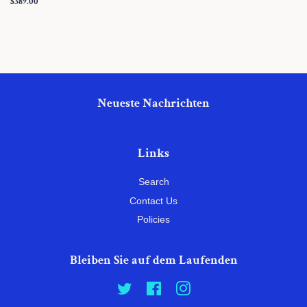
Normaler
$389.00
Preis
Neueste Nachrichten
Links
Search
Contact Us
Policies
Bleiben Sie auf dem Laufenden
Twitter
Facebook
Instagram