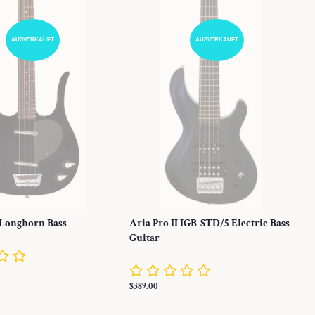
AUSVERKAUFT
AUSVERKAUFT
 Longhorn Bass
Aria Pro II IGB-STD/5 Electric Bass
Guitar
Normaler
$389.00
Preis