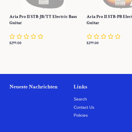
Aria Pro II STB-JB/TT Electric Bass
Aria Pro II STB-PB Elec
Guitar
Guitar
Normaler
$299.00
Normaler
$299.00
Preis
Preis
Neueste Nachrichten
Links
Search
Contact Us
Policies