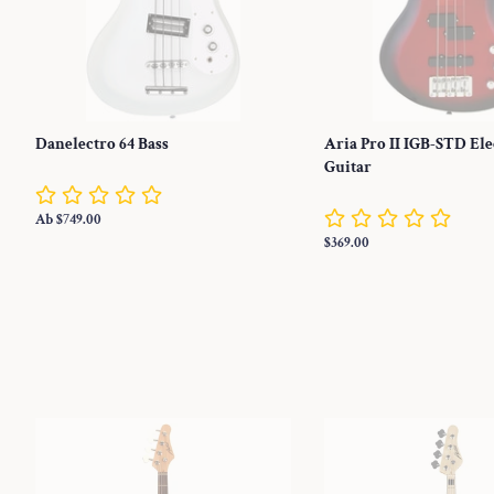
Danelectro 64 Bass
Aria Pro II IGB-STD Ele
Guitar
Ab $749.00
Normaler
$369.00
Preis