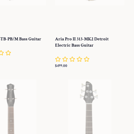
 STB-PB/M Bass Guitar
Aria Pro II 313-MK2 Detroit
Electric Bass Guitar
Normaler
$499.00
Preis