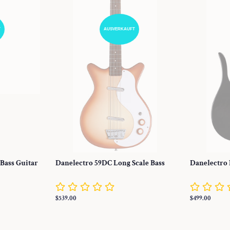
T
AUSVERKAUFT
 Bass Guitar
Danelectro 59DC Long Scale Bass
Danelectro
Normaler
$539.00
Normaler
$499.00
Preis
Preis