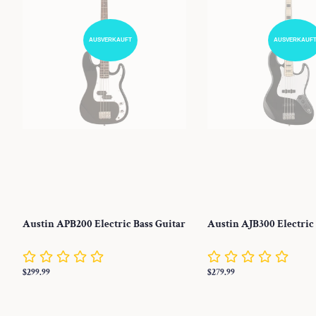
AUSVERKAUFT
AUSVERKAUF
Austin APB200 Electric Bass Guitar
Austin AJB300 Electric
Normaler
$299.99
Normaler
$279.99
Preis
Preis