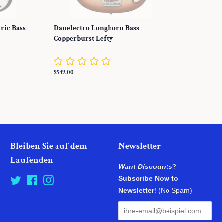
tric Bass
Danelectro Longhorn Bass
Copperburst Lefty
Normaler
$549.00
Preis
Bleiben Sie auf dem
Newsletter
Laufenden
Want Discounts
?
Subscribe Now to
Twitter
Facebook
Instagram
Newsletter
! (No Spam)